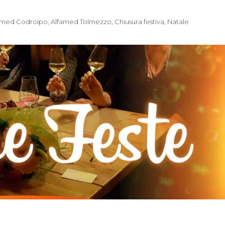
amed Codroipo
,
Alfamed Tolmezzo
,
Chiusura festiva
,
Natale