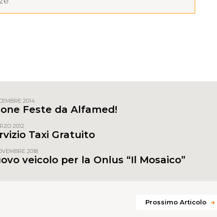
ze.
T
e
l
e
ICEMBRE 2014
g
one Feste da Alfamed!
r
RZO 2012
a
rvizio Taxi Gratuito
m
OVEMBRE 2018
ovo veicolo per la Onlus “Il Mosaico”
Prossimo Articolo