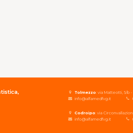
istica,
Tolmezzo
: via Matteotti, 5/
info@alfamedfvg.it
Codroipo
: via Circonvallazio
info@alfamedfvg.it