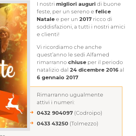
I nostri
migliori auguri
di buone
feste, per un sereno e
felice
Natale
e per un
2017
ricco di
soddisfazioni, a tutti i nostri amici
e clienti!
Vi ricordiamo che anche
quest’anno le sedi Alfamed
rimarranno
chiuse
per il periodo
natalizio dal
24 dicembre 2016
al
6 gennaio 2017
.
Rimarranno ugualmente
attivi i numeri:
0432 904097
(Codroipo)
0433 43250
(Tolmezzo)