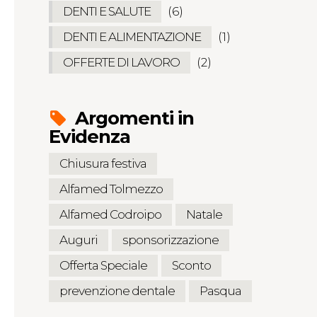
DENTI E SALUTE
(6)
DENTI E ALIMENTAZIONE
(1)
OFFERTE DI LAVORO
(2)
Argomenti in
Evidenza
Chiusura festiva
Alfamed Tolmezzo
Alfamed Codroipo
Natale
Auguri
sponsorizzazione
Offerta Speciale
Sconto
prevenzione dentale
Pasqua