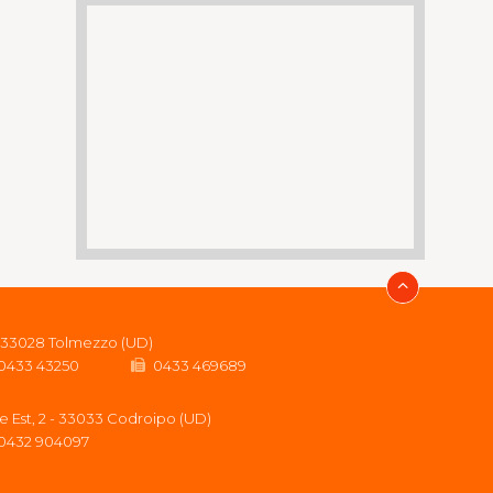
b - 33028 Tolmezzo (UD)
0433 43250
0433 469689
ne Est, 2 - 33033 Codroipo (UD)
0432 904097