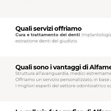
Quali servizi offriamo
Cura e trattamento dei denti
: Implantologi
estrazione denti del giudizio.
Quali sono i vantaggi di Alfa
Struttura all’avanguardia, medici estremame
Offriamo un servizio personalizzato, in base 
I migliori esperti del settore odontoiatrico so