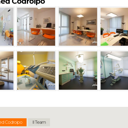
amed Codroipo
ed Codroipo
Il Team