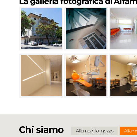
La galleria fotografica di Alf
Chi siamo
Alfamed Tolmezzo
Alfam