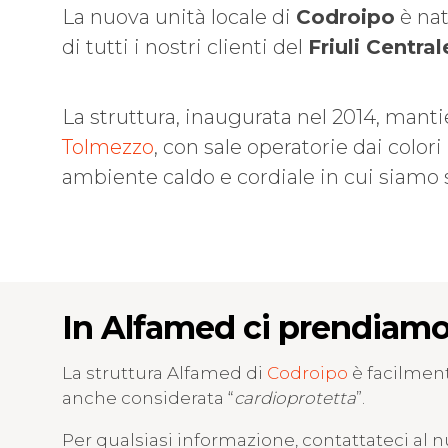
La nuova unità locale di
Codroipo
è nat
di tutti i nostri clienti del
Friuli Central
La struttura, inaugurata nel 2014, mantie
Tolmezzo
, con sale operatorie dai color
ambiente caldo e cordiale in cui siamo s
In Alfamed ci prendiamo 
La struttura Alfamed di
Codroipo
è facilmente
anche considerata “
cardioprotetta
”.
Per qualsiasi informazione, contattateci al