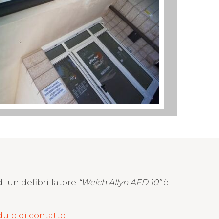
di un defibrillatore
“Welch Allyn AED 10”
è
ulo di contatto
.