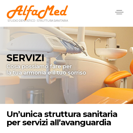
Menù
principale
STUDIO DENTISTICO - STRUTTURA SANITARIA
SERVIZI
Cosa possiamo fare per
la tua armonia e il tuo sorriso
Un’unica struttura sanitaria
per servizi all’avanguardia