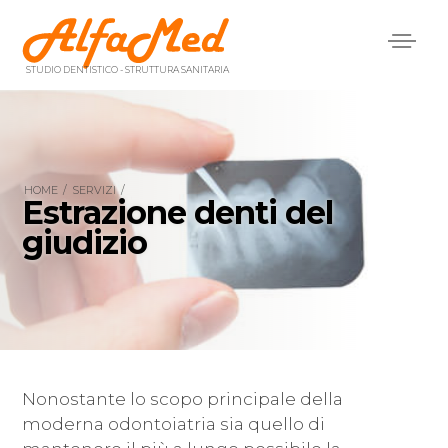
Menù
principale
STUDIO DENTISTICO - STRUTTURA SANITARIA
HOME
/
SERVIZI
/
Estrazione denti del
giudizio
Nonostante lo scopo principale della
moderna odontoiatria sia quello di