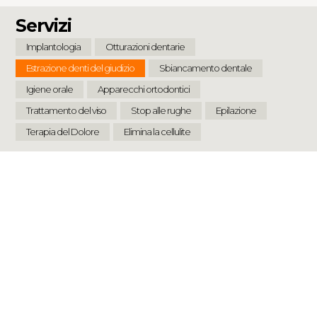
Servizi
Implantologia
Otturazioni dentarie
Estrazione denti del giudizio
Sbiancamento dentale
Igiene orale
Apparecchi ortodontici
Trattamento del viso
Stop alle rughe
Epilazione
Terapia del Dolore
Elimina la cellulite