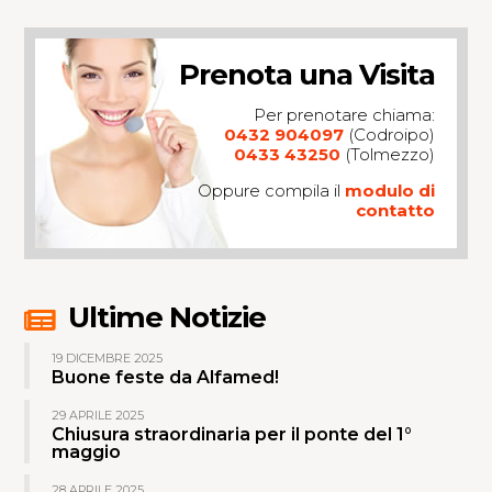
Prenota una Visita
Per prenotare chiama:
0432 904097
(Codroipo)
0433 43250
(Tolmezzo)
Oppure compila il
modulo di
contatto
Ultime Notizie
19 DICEMBRE 2025
Buone feste da Alfamed!
29 APRILE 2025
Chiusura straordinaria per il ponte del 1°
maggio
28 APRILE 2025