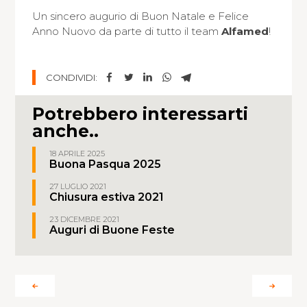
Un sincero augurio di Buon Natale e Felice
Anno Nuovo da parte di tutto il team
Alfamed
!
F
T
L
W
T
CONDIVIDI:
a
w
i
h
e
c
i
n
a
l
Potrebbero interessarti
e
t
k
t
e
anche..
b
t
e
s
g
o
e
d
a
r
18 APRILE 2025
Buona Pasqua 2025
o
r
I
p
a
k
n
p
m
27 LUGLIO 2021
Chiusura estiva 2021
23 DICEMBRE 2021
Auguri di Buone Feste
Navigazione
fra
articoli