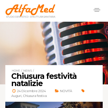
Menù
principale
STUDIO DENTISTICO - STRUTTURA SANITARIA
HOME
/
NEWS
/
Chiusura festività
natalizie
24 Dicembre 2024
NOVITÀ
Auguri
,
Chiusura festiva